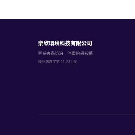
樂欣環境科技有限公司
專業害蟲防治 消毒除蟲殺菌
環藥病媒字第 01-231 號